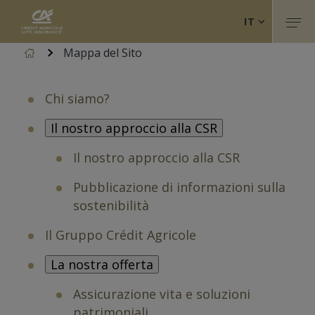
Crédit Agricole Life Insurance (torna alla home)
Salta
IT
al
Apri 
contenuto
Accueil
Mappa del Sito
FR
principale
EN
Chi siamo?
Il nostro approccio alla CSR
Il nostro approccio alla CSR
Pubblicazione di informazioni sulla
sostenibilità
Il Gruppo Crédit Agricole
La nostra offerta
Assicurazione vita e soluzioni
patrimoniali